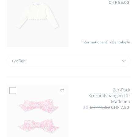
CHF 55.00
kleiner
Schleife
Informationen
Größentabelle
Größen
Größen
Strickjacke
für
Mädchen
Krausstrick
2er-Pack
Zur Wun
Krokodilspangen für
Mädchen
ab
CHF 15.00
CHF 7.50