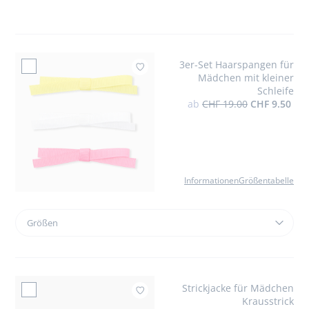
die
ersten
Schritte
kleiner
3er-Set Haarspangen für
Mädchen
Zur Wu
Mädchen mit kleiner
Schleife
ab
CHF 19.00
CHF 9.50
Informationen
Größentabelle
Größen
Größen
3er-
Set
Haarspangen
für
Strickjacke für Mädchen
Mädchen
Zur Wuns
Krausstrick
mit