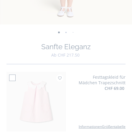
-
-
-
-
-
-
-
-
-
-
-
ansicht
ansicht
ansicht
ansicht
ansicht
ansicht
ansicht
ansicht
ansicht
ansi
a
Sanfte Eleganz
01
02
03
04
05
06
07
08
09
010
0
Ab CHF 217.50
Festtagskleid für
Zur Wun
Mädchen Trapezschnitt
CHF 69.00
Informationen
Größentabelle