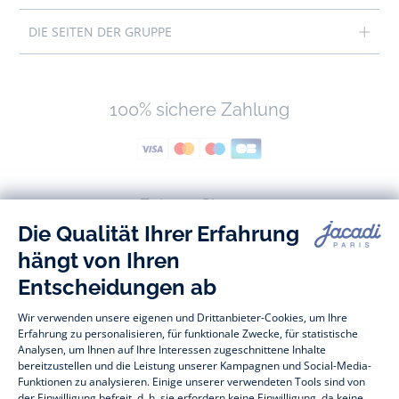
DIE SEITEN DER GRUPPE
100% sichere Zahlung
Folgen Sie uns
Facebook
Tiktok
Instagram
Youtube
-
-
-
-
Jacadi
Jacadi
Jacadi
Jacadi
Paris
Paris
Paris
Paris
Baby- und Kindermode vom Feinsten für Mädchen und Jungen: Auf der
Jacadi Paris Webseite finden Sie eine vielfältige Auswahl an
Kinderbekleidung und
Kinderschuhen
, die sich durch zeitlose Eleganz
auszeichnen. Entdecken Sie beispielsweise unsere Kollektionen an
Bodys, Blusen, Stramplern, Kleidern und vieles andere mehr für
Babys
,
T-Shirts, Pullover, Shorts für
Kleinkinder
und Hosen, Socken und