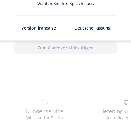
Mädchen
Wählen Sie Ihre Sprache aus
Pointelle
0
ausgewählte(r) Artikel
Version française
Deutsche Fassung
Gesamtbetrag
CHF 0.00
Kundenservice
Lieferung u
Wir sind für Sie da
Kostenlos in