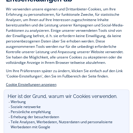
Paris
Paris
Paris
Paris
Baby- und Kindermode vom Feinsten für Mädchen und Jungen: Auf der
Jacadi Paris Webseite finden Sie eine vielfältige Auswahl an
Kinderbekleidung und
Kinderschuhen
, die sich durch zeitlose Eleganz
auszeichnen. Entdecken Sie beispielsweise unsere Kollektionen an
Bodys, Blusen, Stramplern, Kleidern und vieles andere mehr für
Babys
,
T-Shirts, Pullover, Shorts für
Kleinkinder
und Hosen, Socken und
Accessoires für
Kinder
im Alter zwischen 1 Monat und 12 Jahren. Für die
Festtage zum Jahresende versorgt Sie Jacadi ebenfalls mit
weihnachtlichen
Geschenkideen für Kinder
. Zum
Sale
bietet Ihnen Jacadi
Baby- und Kinderkleidung, Schuhe und Accessoires zu reduzierten
Preisen. Melden Sie sich unserem Jacadi Treueprogramm an, um von
unseren
Private Sale
zu profitieren. Entdecken Sie die Kollektion Jacadi
Essentiels
: Unabdingliche Basics in den markentypischen Farben.
Anlässlich der Aktion
Runde Preise
zahlen Sie wie der Name bereits
verrät, ausschließlich runde Angebotsbeträge. Jacadi bietet
Baby- und Kindermäntel
an, um während den kalten Herbst- und
Wintertagen im Warmen zu bleiben. In der Rubrik
Outlet
sparen Sie
schließlich das ganze Jahr über auf die vergangenen Jacadi Kollektionen
für Kleidung, Schuhe und Babyausstattung. Wer nach
festlicher Kleidung
für Taufe, Kommunion oder andere festliche Anlässe sucht, findet hier
ebenfalls das Richtige für Mädchen und Jungen. Sie sind Fan von unserer
Liberty-Kollektion?
Entdecken Sie Saison für Saison blumige Neuheiten in
unserem Onlineshop. Jedes Jahr begleitet Jacadi Ihre Kinder dank einer
raffinierten Back-to-school-Kollektion in das
neue Schuljahr
. Reservieren
Sie Ihre Artikel online und kaufen Sie sie anschließend im Geschäft dank
der
E-reservierung
.