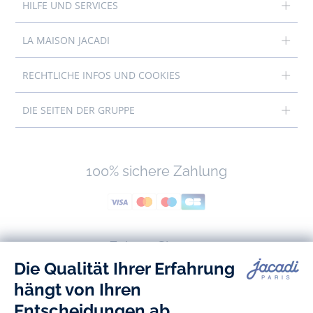
HILFE UND SERVICES
LA MAISON JACADI
RECHTLICHE INFOS UND COOKIES
DIE SEITEN DER GRUPPE
100% sichere Zahlung
Folgen Sie uns
Facebook
Tiktok
Instagram
Youtube
-
-
-
-
Jacadi
Jacadi
Jacadi
Jacadi