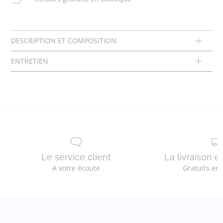
Pas de sèche-linge
Coton labellisé issu de l’agriculture biologique
Composition :
Tissu principal: 100% coton
Réf : 2045927
Le service client
La livraison e
A votre écoute
Gratuits en