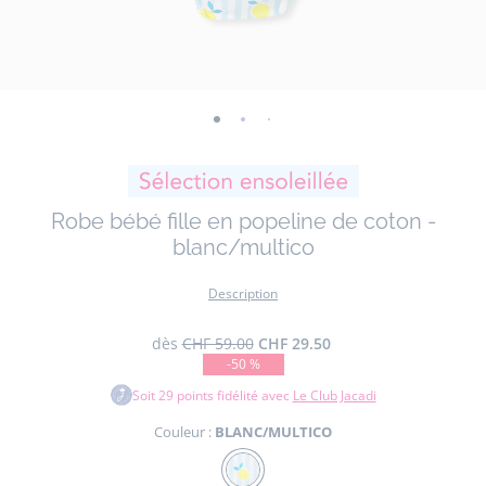
-
-
-
-
-
-
vue
vue
vue
vue
vue
vue
01
02
03
04
05
06
Robe bébé fille en popeline de coton -
blanc/multico
Description
dès
CHF 59.00
CHF 29.50
-50 %
Soit
29
points fidélité avec
Le Club Jacadi
Couleur :
BLANC/MULTICO
Couleur