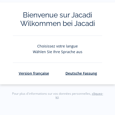
La newsletter
Bienvenue sur Jacadi
Wilkommen bei Jacadi
Restez informés des nouveautés Jacadi : ventes
privées, offres, exclusives, nouvelles collections
et actualités.
Choisissez votre langue
Votre adresse courriel
Wählen Sie Ihre Sprache aus
(exemple :
jacquesadit@gmail.com)
S'inscrire
Version française
Deutsche Fassung
Pour plus d'informations sur vos données personnelles,
cliquez-
ici
.