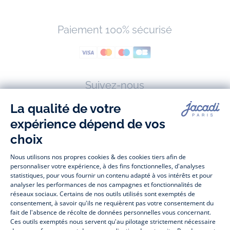
Paiement 100% sécurisé
Suivez-nous
Facebook
Tiktok
Instagram
Youtube
-
-
-
-
Jacadi
Jacadi
Jacadi
Jacadi
Paris
Paris
Paris
Paris
Jacadi Paris vous propose sur sa boutique en ligne une grande variété de
vêtements et
chaussures
, à la fois élégants et intemporels. Retrouvez,
entre autres, nos collections de body, blouse et combinaison pour les
nouveaux-nés
, de t-shirt, pull et short pour les
bébés
et de pantalons,
chaussettes et accessoires pour les
enfants
de 1 mois à 12 ans.
Découvrez nos collections mode et tendance pour filles et garçons.
Profitez aussi de nos collections spéciales fête de fin d’année et trouvez
des idées
cadeaux de Noël
. Un heureux événement est arrivé ?