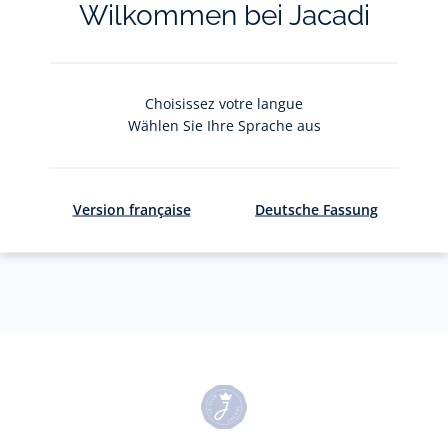
Wilkommen bei Jacadi
Votre adresse courriel
(exemple :
jacquesadit@gmail.com)
Choisissez votre langue
S'inscrire
Wählen Sie Ihre Sprache aus
Version française
Deutsche Fassung
Pour plus d'informations sur vos données personnelles,
cliquez-
ici
.