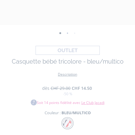
-
-
-
vue
vue
vue
01
02
03
Casquette bébé tricolore - bleu/multico
Description
dès
CHF 29.00
CHF 14.50
-50 %
Soit
14
points fidélité avec
Le Club Jacadi
Couleur :
BLEU/MULTICO
Couleur
BLEU/MULTICO