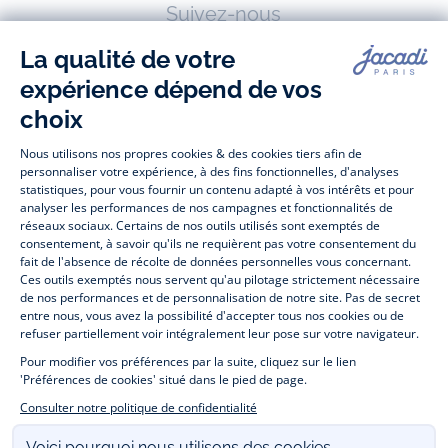
Suivez-nous
Facebook
Tiktok
Instagram
Youtube
-
-
-
-
Jacadi
Jacadi
Jacadi
Jacadi
Paris
Paris
Paris
Paris
Jacadi Paris vous propose sur sa boutique en ligne une grande variété de
vêtements et
chaussures
, à la fois élégants et intemporels. Retrouvez,
entre autres, nos collections de body, blouse et combinaison pour les
nouveaux-nés
, de t-shirt, pull et short pour les
bébés
et de pantalons,
chaussettes et accessoires pour les
enfants
de 1 mois à 12 ans.
Découvrez nos collections mode et tendance pour filles et garçons.
Profitez aussi de nos collections spéciales fête de fin d’année et trouvez
des idées
cadeaux de Noël
. Un heureux événement est arrivé ?
Retrouvez nos idées
cadeaux de naissance
. Bénéficiez également de
notre
collection Outlet
toute l’année. Guettez les
promotions Prix Doux
, une opération spéciale Jacadi avec des
vêtements enfant à prix tout ronds. Adhérez au programme de Fidélité
Jacadi afin de profiter des
ventes privées
. Retrouvez la collection
Les Essentiels
et ses vêtements emblématiques aux couleurs de la
marque. Pour passer l’automne et l’hiver au chaud, Jacadi vous propose