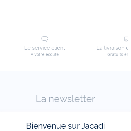
Le service client
La livraison e
A votre écoute
Gratuits en
La newsletter
Restez informés des nouveautés Jacadi : ventes
privées, offres, exclusives, nouvelles collections
Bienvenue sur Jacadi
et actualités.